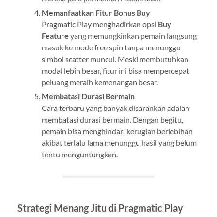
Memanfaatkan Fitur Bonus Buy
Pragmatic Play menghadirkan opsi
Buy
Feature
yang memungkinkan pemain langsung
masuk ke mode free spin tanpa menunggu
simbol scatter muncul. Meski membutuhkan
modal lebih besar, fitur ini bisa mempercepat
peluang meraih kemenangan besar.
Membatasi Durasi Bermain
Cara terbaru yang banyak disarankan adalah
membatasi durasi bermain. Dengan begitu,
pemain bisa menghindari kerugian berlebihan
akibat terlalu lama menunggu hasil yang belum
tentu menguntungkan.
Strategi Menang Jitu di Pragmatic Play