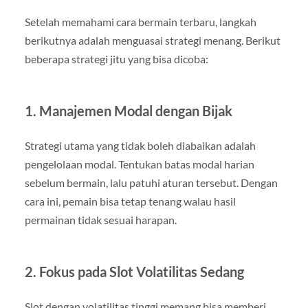
Setelah memahami cara bermain terbaru, langkah
berikutnya adalah menguasai strategi menang. Berikut
beberapa strategi jitu yang bisa dicoba:
1. Manajemen Modal dengan Bijak
Strategi utama yang tidak boleh diabaikan adalah
pengelolaan modal. Tentukan batas modal harian
sebelum bermain, lalu patuhi aturan tersebut. Dengan
cara ini, pemain bisa tetap tenang walau hasil
permainan tidak sesuai harapan.
2. Fokus pada Slot Volatilitas Sedang
Slot dengan volatilitas tinggi memang bisa memberi