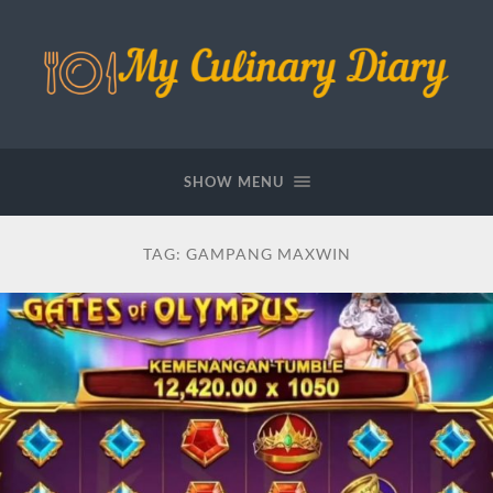
My
Culinary
Diary
SHOW MENU
TAG:
GAMPANG MAXWIN