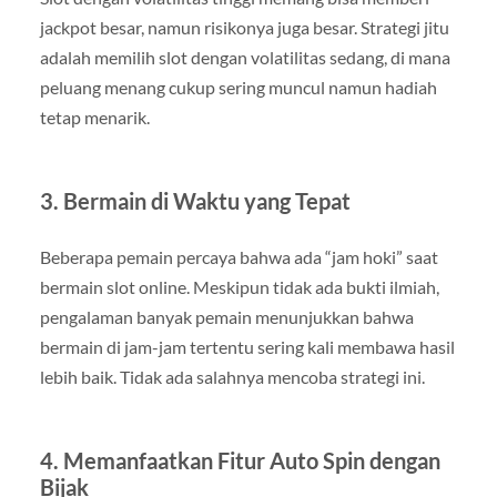
jackpot besar, namun risikonya juga besar. Strategi jitu
adalah memilih slot dengan volatilitas sedang, di mana
peluang menang cukup sering muncul namun hadiah
tetap menarik.
3. Bermain di Waktu yang Tepat
Beberapa pemain percaya bahwa ada “jam hoki” saat
bermain slot online. Meskipun tidak ada bukti ilmiah,
pengalaman banyak pemain menunjukkan bahwa
bermain di jam-jam tertentu sering kali membawa hasil
lebih baik. Tidak ada salahnya mencoba strategi ini.
4. Memanfaatkan Fitur Auto Spin dengan
Bijak