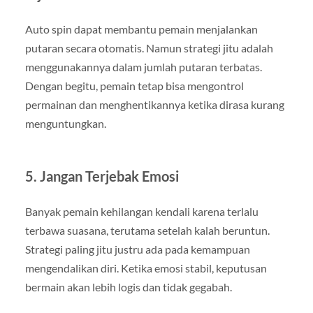
Auto spin dapat membantu pemain menjalankan
putaran secara otomatis. Namun strategi jitu adalah
menggunakannya dalam jumlah putaran terbatas.
Dengan begitu, pemain tetap bisa mengontrol
permainan dan menghentikannya ketika dirasa kurang
menguntungkan.
5. Jangan Terjebak Emosi
Banyak pemain kehilangan kendali karena terlalu
terbawa suasana, terutama setelah kalah beruntun.
Strategi paling jitu justru ada pada kemampuan
mengendalikan diri. Ketika emosi stabil, keputusan
bermain akan lebih logis dan tidak gegabah.