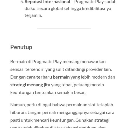
Reputasi Internasional
– Pragmatic Play sudah
diakui secara global sehingga kredibilitasnya
terjamin.
Penutup
Bermain di Pragmatic Play memang menawarkan
sensasi tersendiri yang sulit ditandingi provider lain.
Dengan
cara terbaru bermain
yang lebih modern dan
strategi menang jitu
yang tepat, peluang meraih
keuntungan tentu akan semakin besar.
Namun, perlu diingat bahwa permainan slot tetaplah
hiburan. Jangan pernah menganggapnya sebagai cara
pasti untuk mencari keuntungan. Gunakan strategi
yang sudah dibahas di atas sebagai panduan, dan