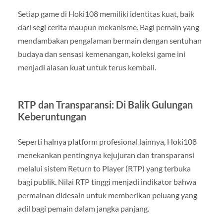
Setiap game di Hoki108 memiliki identitas kuat, baik
dari segi cerita maupun mekanisme. Bagi pemain yang
mendambakan pengalaman bermain dengan sentuhan
budaya dan sensasi kemenangan, koleksi game ini
menjadi alasan kuat untuk terus kembali.
RTP dan Transparansi: Di Balik Gulungan
Keberuntungan
Seperti halnya platform profesional lainnya, Hoki108
menekankan pentingnya kejujuran dan transparansi
melalui sistem Return to Player (RTP) yang terbuka
bagi publik. Nilai RTP tinggi menjadi indikator bahwa
permainan didesain untuk memberikan peluang yang
adil bagi pemain dalam jangka panjang.