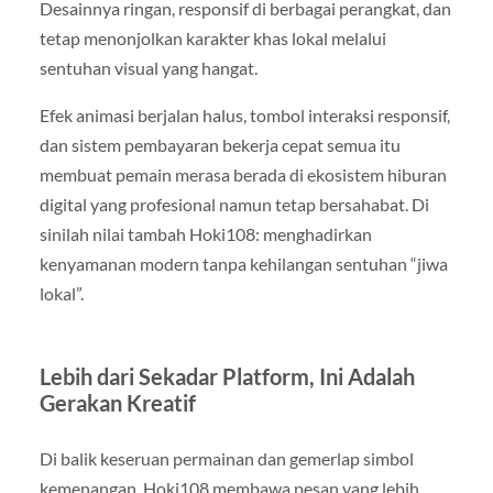
Desainnya ringan, responsif di berbagai perangkat, dan
tetap menonjolkan karakter khas lokal melalui
sentuhan visual yang hangat.
Efek animasi berjalan halus, tombol interaksi responsif,
dan sistem pembayaran bekerja cepat semua itu
membuat pemain merasa berada di ekosistem hiburan
digital yang profesional namun tetap bersahabat. Di
sinilah nilai tambah Hoki108: menghadirkan
kenyamanan modern tanpa kehilangan sentuhan “jiwa
lokal”.
Lebih dari Sekadar Platform, Ini Adalah
Gerakan Kreatif
Di balik keseruan permainan dan gemerlap simbol
kemenangan, Hoki108 membawa pesan yang lebih