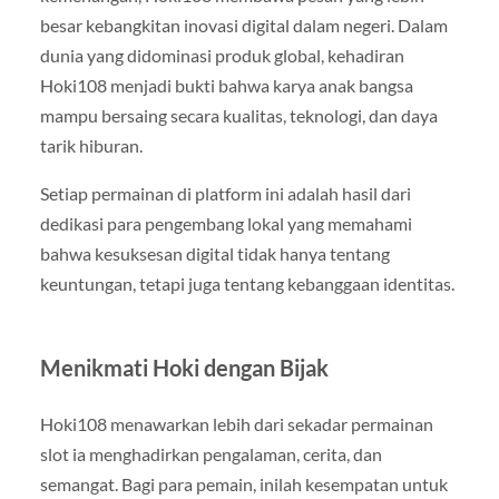
besar kebangkitan inovasi digital dalam negeri. Dalam
dunia yang didominasi produk global, kehadiran
Hoki108 menjadi bukti bahwa karya anak bangsa
mampu bersaing secara kualitas, teknologi, dan daya
tarik hiburan.
Setiap permainan di platform ini adalah hasil dari
dedikasi para pengembang lokal yang memahami
bahwa kesuksesan digital tidak hanya tentang
keuntungan, tetapi juga tentang kebanggaan identitas.
Menikmati Hoki dengan Bijak
Hoki108 menawarkan lebih dari sekadar permainan
slot ia menghadirkan pengalaman, cerita, dan
semangat. Bagi para pemain, inilah kesempatan untuk